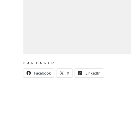
ations
-faire
ws
elier
PARTAGER :
Facebook
X
LinkedIn
sse
tact