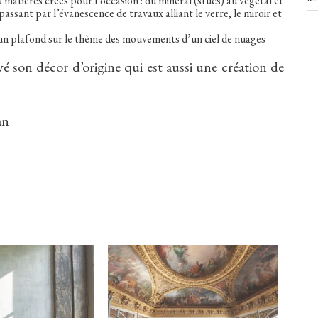
matières crées pour l’occasion : du minéral (stucs) au végétal et
n passant par l’évanescence de travaux alliant le verre, le miroir et
’un plafond sur le thème des mouvements d’un ciel de nuages
é son décor d’origine qui est aussi une création de
an