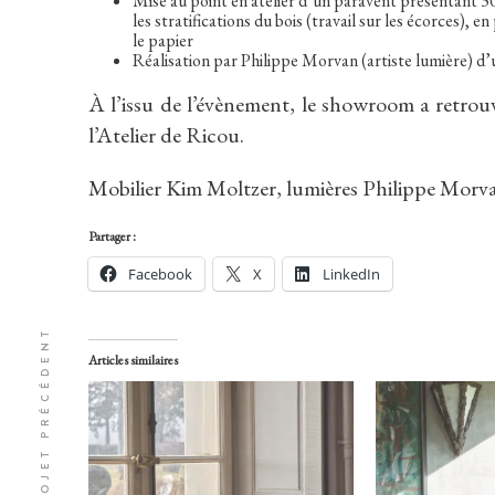
Mise au point en atelier d’un paravent présentant 30 
les stratifications du bois (travail sur les écorces), e
le papier
Réalisation par Philippe Morvan (artiste lumière) d
À l’issu de l’évènement, le showroom a retrouv
l’Atelier de Ricou.
Mobilier Kim Moltzer, lumières Philippe Morv
Partager :
Facebook
X
LinkedIn
ations
PROJET PRÉCÉDENT
Articles similaires
-faire
ws