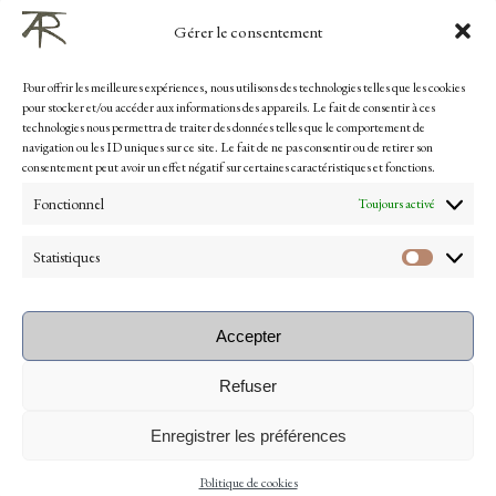
Gérer le consentement
51, rue de Visien
92400 Courbevoie, France
Pour offrir les meilleures expériences, nous utilisons des technologies telles que les cookies
T. 33 1 46 91 07 55
pour stocker et/ou accéder aux informations des appareils. Le fait de consentir à ces
technologies nous permettra de traiter des données telles que le comportement de
navigation ou les ID uniques sur ce site. Le fait de ne pas consentir ou de retirer son
consentement peut avoir un effet négatif sur certaines caractéristiques et fonctions.
SUIVEZ-NOUS
Fonctionnel
Toujours activé
Statistiques
Accepter
Refuser
Enregistrer les préférences
Politique de cookies