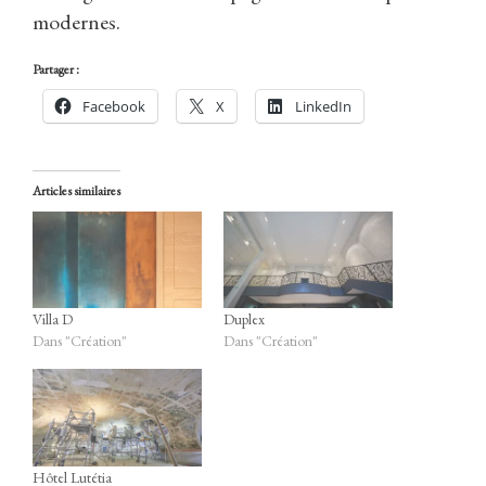
modernes.
Partager :
Facebook
X
LinkedIn
Articles similaires
Villa D
Duplex
ations
Dans "Création"
Dans "Création"
-faire
ws
Hôtel Lutétia