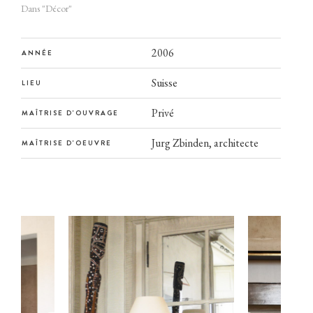
Dans "Décor"
elier
2006
sse
ANNÉE
Suisse
LIEU
tact
Privé
MAÎTRISE D'OUVRAGE
Jurg Zbinden, architecte
MAÎTRISE D'OEUVRE