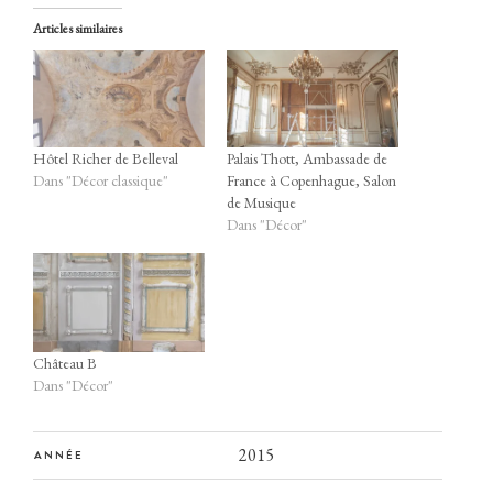
Articles similaires
ations
-faire
Hôtel Richer de Belleval
Palais Thott, Ambassade de
Dans "Décor classique"
France à Copenhague, Salon
ws
de Musique
Dans "Décor"
elier
sse
Château B
tact
Dans "Décor"
2015
ANNÉE